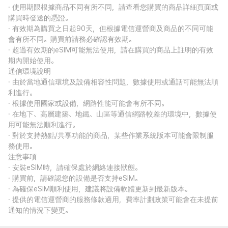
· 使用期限根據商品不同有所不同，請查看您購買的商品詳細頁面或
購買時發送的憑證。
· 有效期為購買之日起90天，但根據電信運營商及商品的不同可能
會有所不同。購買前請務必確認有效期。
· 超過有效期的eSIM可能無法使用，請在購買的商品上註明的有效
期內開始使用。
通信環境說明
· 由於當地通信環境及設備相容性問題，數據使用或通話可能無法順
利進行。
· 根據使用國家或設備，網路性能可能會有所不同。
· 在地下、高層建築、地鐵、山區等通信網路較差的環境中，數據使
用可能無法順利進行。
· 對於支持熱點/共享功能的商品，某些作業系統版本可能會限制服
務使用。
注意事項
· 安裝eSIM時，請確保處於網絡連接狀態。
· 購買前，請確認您的設備是否支持eSIM。
· 為確保eSIM順利使用，建議將設備軟體更新到最新版本。
· 提供的電信運營商的服務條款適用，費率計劃政策可能會在未提前
通知的情況下變更。