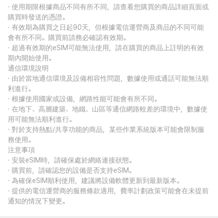
· 使用期限根據商品不同有所不同，請查看您購買的商品詳細頁面或
購買時發送的憑證。
· 有效期為購買之日起90天，但根據電信運營商及商品的不同可能
會有所不同。購買前請務必確認有效期。
· 超過有效期的eSIM可能無法使用，請在購買的商品上註明的有效
期內開始使用。
通信環境說明
· 由於當地通信環境及設備相容性問題，數據使用或通話可能無法順
利進行。
· 根據使用國家或設備，網路性能可能會有所不同。
· 在地下、高層建築、地鐵、山區等通信網路較差的環境中，數據使
用可能無法順利進行。
· 對於支持熱點/共享功能的商品，某些作業系統版本可能會限制服
務使用。
注意事項
· 安裝eSIM時，請確保處於網絡連接狀態。
· 購買前，請確認您的設備是否支持eSIM。
· 為確保eSIM順利使用，建議將設備軟體更新到最新版本。
· 提供的電信運營商的服務條款適用，費率計劃政策可能會在未提前
通知的情況下變更。