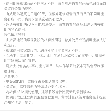
· 使用期限根據商品不同有所不同，請查看您購買的商品詳細頁面或
購買時發送的憑證。
· 有效期為購買之日起90天，但根據電信運營商及商品的不同可能
會有所不同。購買前請務必確認有效期。
· 超過有效期的eSIM可能無法使用，請在購買的商品上註明的有效
期內開始使用。
通信環境說明
· 由於當地通信環境及設備相容性問題，數據使用或通話可能無法順
利進行。
· 根據使用國家或設備，網路性能可能會有所不同。
· 在地下、高層建築、地鐵、山區等通信網路較差的環境中，數據使
用可能無法順利進行。
· 對於支持熱點/共享功能的商品，某些作業系統版本可能會限制服
務使用。
注意事項
· 安裝eSIM時，請確保處於網絡連接狀態。
· 購買前，請確認您的設備是否支持eSIM。
· 為確保eSIM順利使用，建議將設備軟體更新到最新版本。
· 提供的電信運營商的服務條款適用，費率計劃政策可能會在未提前
通知的情況下變更。