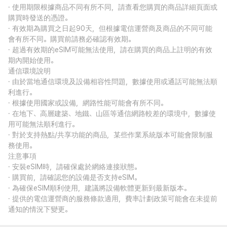
· 使用期限根據商品不同有所不同，請查看您購買的商品詳細頁面或
購買時發送的憑證。
· 有效期為購買之日起90天，但根據電信運營商及商品的不同可能
會有所不同。購買前請務必確認有效期。
· 超過有效期的eSIM可能無法使用，請在購買的商品上註明的有效
期內開始使用。
通信環境說明
· 由於當地通信環境及設備相容性問題，數據使用或通話可能無法順
利進行。
· 根據使用國家或設備，網路性能可能會有所不同。
· 在地下、高層建築、地鐵、山區等通信網路較差的環境中，數據使
用可能無法順利進行。
· 對於支持熱點/共享功能的商品，某些作業系統版本可能會限制服
務使用。
注意事項
· 安裝eSIM時，請確保處於網絡連接狀態。
· 購買前，請確認您的設備是否支持eSIM。
· 為確保eSIM順利使用，建議將設備軟體更新到最新版本。
· 提供的電信運營商的服務條款適用，費率計劃政策可能會在未提前
通知的情況下變更。