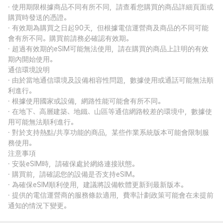
· 使用期限根據商品不同有所不同，請查看您購買的商品詳細頁面或
購買時發送的憑證。
· 有效期為購買之日起90天，但根據電信運營商及商品的不同可能
會有所不同。購買前請務必確認有效期。
· 超過有效期的eSIM可能無法使用，請在購買的商品上註明的有效
期內開始使用。
通信環境說明
· 由於當地通信環境及設備相容性問題，數據使用或通話可能無法順
利進行。
· 根據使用國家或設備，網路性能可能會有所不同。
· 在地下、高層建築、地鐵、山區等通信網路較差的環境中，數據使
用可能無法順利進行。
· 對於支持熱點/共享功能的商品，某些作業系統版本可能會限制服
務使用。
注意事項
· 安裝eSIM時，請確保處於網絡連接狀態。
· 購買前，請確認您的設備是否支持eSIM。
· 為確保eSIM順利使用，建議將設備軟體更新到最新版本。
· 提供的電信運營商的服務條款適用，費率計劃政策可能會在未提前
通知的情況下變更。