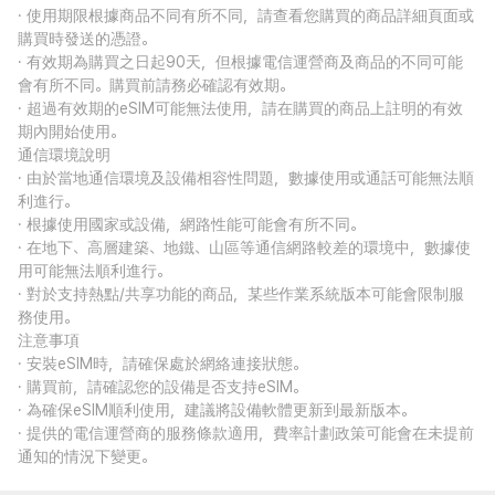
· 使用期限根據商品不同有所不同，請查看您購買的商品詳細頁面或
購買時發送的憑證。
· 有效期為購買之日起90天，但根據電信運營商及商品的不同可能
會有所不同。購買前請務必確認有效期。
· 超過有效期的eSIM可能無法使用，請在購買的商品上註明的有效
期內開始使用。
通信環境說明
· 由於當地通信環境及設備相容性問題，數據使用或通話可能無法順
利進行。
· 根據使用國家或設備，網路性能可能會有所不同。
· 在地下、高層建築、地鐵、山區等通信網路較差的環境中，數據使
用可能無法順利進行。
· 對於支持熱點/共享功能的商品，某些作業系統版本可能會限制服
務使用。
注意事項
· 安裝eSIM時，請確保處於網絡連接狀態。
· 購買前，請確認您的設備是否支持eSIM。
· 為確保eSIM順利使用，建議將設備軟體更新到最新版本。
· 提供的電信運營商的服務條款適用，費率計劃政策可能會在未提前
通知的情況下變更。