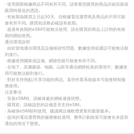
· 使用期限根據商品不同有所不同，請查看您購買的商品詳細頁面或
購買時發送的憑證。
· 有效期為購買之日起90天，但根據電信運營商及商品的不同可能
會有所不同。購買前請務必確認有效期。
· 超過有效期的eSIM可能無法使用，請在購買的商品上註明的有效
期內開始使用。
通信環境說明
· 由於當地通信環境及設備相容性問題，數據使用或通話可能無法順
利進行。
· 根據使用國家或設備，網路性能可能會有所不同。
· 在地下、高層建築、地鐵、山區等通信網路較差的環境中，數據使
用可能無法順利進行。
· 對於支持熱點/共享功能的商品，某些作業系統版本可能會限制服
務使用。
注意事項
· 安裝eSIM時，請確保處於網絡連接狀態。
· 購買前，請確認您的設備是否支持eSIM。
· 為確保eSIM順利使用，建議將設備軟體更新到最新版本。
· 提供的電信運營商的服務條款適用，費率計劃政策可能會在未提前
通知的情況下變更。