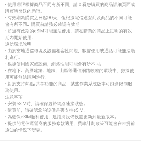
· 使用期限根據商品不同有所不同，請查看您購買的商品詳細頁面或
購買時發送的憑證。
· 有效期為購買之日起90天，但根據電信運營商及商品的不同可能
會有所不同。購買前請務必確認有效期。
· 超過有效期的eSIM可能無法使用，請在購買的商品上註明的有效
期內開始使用。
通信環境說明
· 由於當地通信環境及設備相容性問題，數據使用或通話可能無法順
利進行。
· 根據使用國家或設備，網路性能可能會有所不同。
· 在地下、高層建築、地鐵、山區等通信網路較差的環境中，數據使
用可能無法順利進行。
· 對於支持熱點/共享功能的商品，某些作業系統版本可能會限制服
務使用。
注意事項
· 安裝eSIM時，請確保處於網絡連接狀態。
· 購買前，請確認您的設備是否支持eSIM。
· 為確保eSIM順利使用，建議將設備軟體更新到最新版本。
· 提供的電信運營商的服務條款適用，費率計劃政策可能會在未提前
通知的情況下變更。