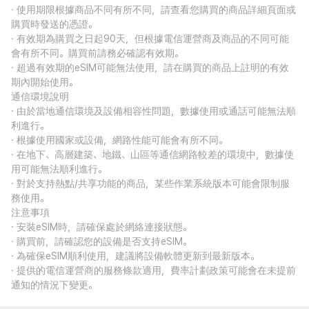
· 使用期限根據商品不同有所不同，請查看您購買的商品詳細頁面或
購買時發送的憑證。
· 有效期為購買之日起90天，但根據電信運營商及商品的不同可能
會有所不同。購買前請務必確認有效期。
· 超過有效期的eSIM可能無法使用，請在購買的商品上註明的有效
期內開始使用。
通信環境說明
· 由於當地通信環境及設備相容性問題，數據使用或通話可能無法順
利進行。
· 根據使用國家或設備，網路性能可能會有所不同。
· 在地下、高層建築、地鐵、山區等通信網路較差的環境中，數據使
用可能無法順利進行。
· 對於支持熱點/共享功能的商品，某些作業系統版本可能會限制服
務使用。
注意事項
· 安裝eSIM時，請確保處於網絡連接狀態。
· 購買前，請確認您的設備是否支持eSIM。
· 為確保eSIM順利使用，建議將設備軟體更新到最新版本。
· 提供的電信運營商的服務條款適用，費率計劃政策可能會在未提前
通知的情況下變更。