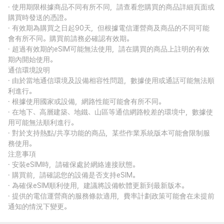
· 使用期限根據商品不同有所不同，請查看您購買的商品詳細頁面或
購買時發送的憑證。
· 有效期為購買之日起90天，但根據電信運營商及商品的不同可能
會有所不同。購買前請務必確認有效期。
· 超過有效期的eSIM可能無法使用，請在購買的商品上註明的有效
期內開始使用。
通信環境說明
· 由於當地通信環境及設備相容性問題，數據使用或通話可能無法順
利進行。
· 根據使用國家或設備，網路性能可能會有所不同。
· 在地下、高層建築、地鐵、山區等通信網路較差的環境中，數據使
用可能無法順利進行。
· 對於支持熱點/共享功能的商品，某些作業系統版本可能會限制服
務使用。
注意事項
· 安裝eSIM時，請確保處於網絡連接狀態。
· 購買前，請確認您的設備是否支持eSIM。
· 為確保eSIM順利使用，建議將設備軟體更新到最新版本。
· 提供的電信運營商的服務條款適用，費率計劃政策可能會在未提前
通知的情況下變更。