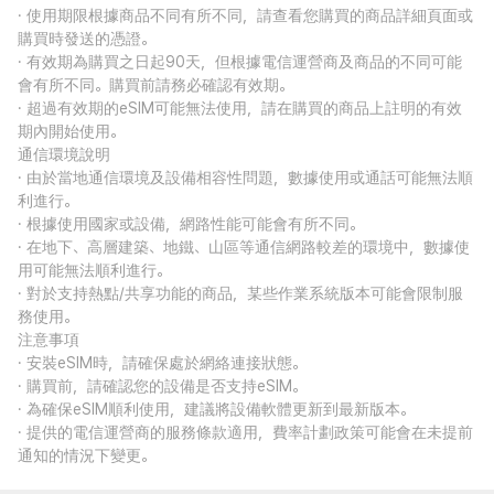
· 使用期限根據商品不同有所不同，請查看您購買的商品詳細頁面或
購買時發送的憑證。
· 有效期為購買之日起90天，但根據電信運營商及商品的不同可能
會有所不同。購買前請務必確認有效期。
· 超過有效期的eSIM可能無法使用，請在購買的商品上註明的有效
期內開始使用。
通信環境說明
· 由於當地通信環境及設備相容性問題，數據使用或通話可能無法順
利進行。
· 根據使用國家或設備，網路性能可能會有所不同。
· 在地下、高層建築、地鐵、山區等通信網路較差的環境中，數據使
用可能無法順利進行。
· 對於支持熱點/共享功能的商品，某些作業系統版本可能會限制服
務使用。
注意事項
· 安裝eSIM時，請確保處於網絡連接狀態。
· 購買前，請確認您的設備是否支持eSIM。
· 為確保eSIM順利使用，建議將設備軟體更新到最新版本。
· 提供的電信運營商的服務條款適用，費率計劃政策可能會在未提前
通知的情況下變更。