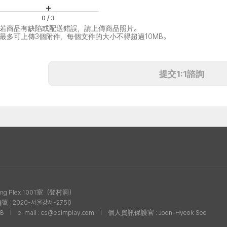
+
0 / 3
· 若商品有缺陷或配送錯誤，請上傳商品照片。
· 最多可上傳3個附件，每個文件的大小不得超過10MB。
提交1:1諮詢
g Plex 1001室（登村洞）
: 2020-서울강서-2750
08
e-mail : cs@esimplay.com
個人資訊保護官 : Joon-Hyeok Seo