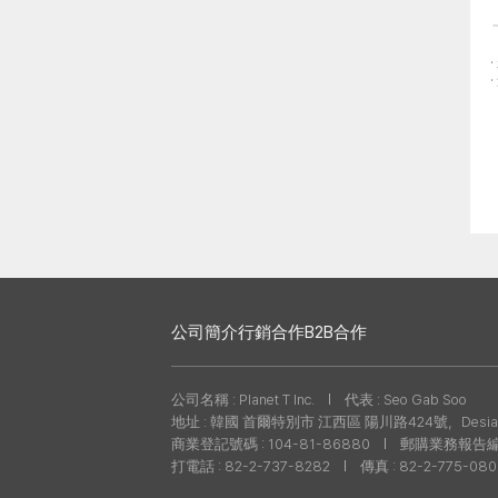
公司簡介
行銷合作
B2B合作
公司名稱 : Planet T Inc.
代表 : Seo Gab Soo
地址 : 韓國 首爾特別市 江西區 陽川路424號，Desian
商業登記號碼 : 104-81-86880
郵購業務報告編號 
打電話 : 82-2-737-8282
傳真 : 82-2-775-08